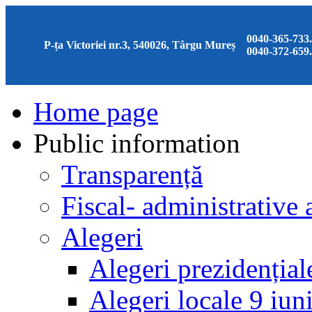
0040-365-733
P-ța Victoriei nr.3, 540026, Târgu Mureș
0040-372-659
Home page
Public information
Transparență
Fiscal- administrative 
Alegeri
Alegeri prezidenția
Alegeri locale 9 iun